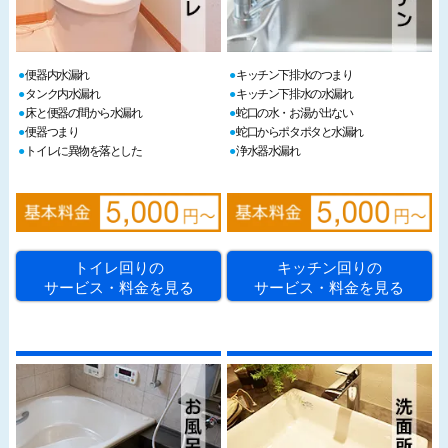
便器内水漏れ
キッチン下排水のつまり
タンク内水漏れ
キッチン下排水の水漏れ
床と便器の間から水漏れ
蛇口の水・お湯が出ない
便器つまり
蛇口からポタポタと水漏れ
トイレに異物を落とした
浄水器水漏れ
トイレ回りの
キッチン回りの
サービス・料金を見る
サービス・料金を見る