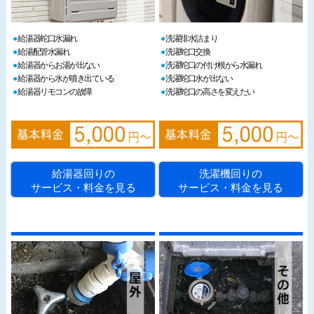
給湯器蛇口水漏れ
洗濯排水詰まり
給湯配管水漏れ
洗濯蛇口交換
給湯器からお湯が出ない
洗濯蛇口の付け根から水漏れ
給湯器から水が噴き出ている
洗濯蛇口水が出ない
給湯器リモコンの故障
洗濯蛇口の高さを変えたい
給湯器回りの
洗濯機回りの
サービス・料金を見る
サービス・料金を見る