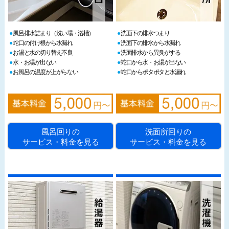
風呂排水詰まり（洗い場・浴槽）
洗面下の排水つまり
蛇口の付け根から水漏れ
洗面下の排水から水漏れ
お湯と水の切り替え不良
洗面排水から異臭がする
水・お湯が出ない
蛇口から水・お湯が出ない
お風呂の温度が上がらない
蛇口からポタポタと水漏れ
風呂回りの
洗面所回りの
サービス・料金を見る
サービス・料金を見る