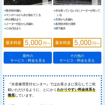
散水栓水漏れ
水を使っていないのにメーターが回って
マンホールから水が溢れてくる
いる
外の桝詰まり
天井から水漏れ
メーター付近から水漏れ
各所排水管の清掃
とゆの詰まり
階下漏水
屋外の
その他の
サービス・料金を見る
サービス・料金を見る
『水道修理受付センター』ではお客さまに安心してご依
頼いただけるように、とにかく
わかりやすい料金体系を
徹底
しています。