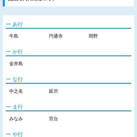
あ行
牛島
円通寺
岡野
か行
金井島
な行
中之名
延沢
ま行
みなみ
宮台
や行