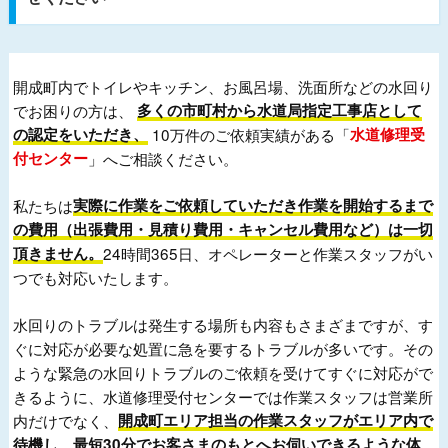
開成町内でトイレやキッチン、お風呂場、洗面所などの水回り
でお困りの方は、
多くの市町村から水道局指定工事店として
の認定をいただき、
10万件のご依頼実績がある「
水道修理受
付センター
」へご相談ください。
私たちは
実際に作業をご依頼していただき作業を開始するまで
の費用（出張費用・見積り費用・キャンセル費用など）は一切
頂きません。
24時間365日、オペレーターと作業スタッフがい
つでも対応いたします。
水回りのトラブルは発生する場所も内容もさまざまですが、す
ぐに対応が必要な処置に急を要するトラブルが多いです。その
ような緊急の水回りトラブルのご依頼を受けてすぐに対応がで
きるように、水道修理受付センターでは作業スタッフは営業所
内だけでなく、
開成町エリア担当の作業スタッフがエリア内で
待機し、最短30分でお客さまのもとへお伺いできるような体