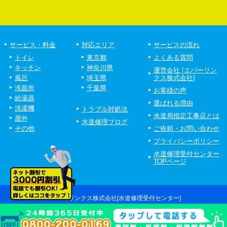
サービス・料金
対応エリア
サービスの流れ
トイレ
東京都
よくある質問
キッチン
神奈川県
運営会社 [エバーリン
風呂
埼玉県
クス株式会社]
洗面所
千葉県
お客様の声
給湯器
選ばれる理由
洗濯機
トラブル対処法
水道局指定工事店とは
屋外
水道修理ブログ
その他
ご依頼・お問い合わせ
プライバシーポリシー
水道修理受付センター
TOPページ
©エバーリンクス株式会社[水道修理受付センター]