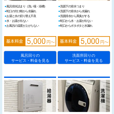
風呂排水詰まり（洗い場・浴槽）
洗面下の排水つまり
蛇口の付け根から水漏れ
洗面下の排水から水漏れ
お湯と水の切り替え不良
洗面排水から異臭がする
水・お湯が出ない
蛇口から水・お湯が出ない
お風呂の温度が上がらない
蛇口からポタポタと水漏れ
風呂回りの
洗面所回りの
サービス・料金を見る
サービス・料金を見る