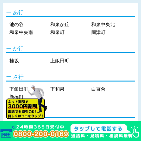
あ行
池の谷
和泉が丘
和泉中央北
和泉中央南
和泉町
岡津町
か行
桂坂
上飯田町
さ行
下飯田町
下和泉
白百合
新橋町
な行
中田北
中田町
中田西
中田東
中田南
西が岡