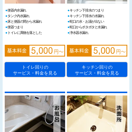
便器内水漏れ
キッチン下排水のつまり
タンク内水漏れ
キッチン下排水の水漏れ
床と便器の間から水漏れ
蛇口の水・お湯が出ない
便器つまり
蛇口からポタポタと水漏れ
トイレに異物を落とした
浄水器水漏れ
トイレ回りの
キッチン回りの
サービス・料金を見る
サービス・料金を見る