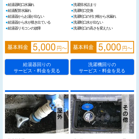
給湯器蛇口水漏れ
洗濯排水詰まり
給湯配管水漏れ
洗濯蛇口交換
給湯器からお湯が出ない
洗濯蛇口の付け根から水漏れ
給湯器から水が噴き出ている
洗濯蛇口水が出ない
給湯器リモコンの故障
洗濯蛇口の高さを変えたい
給湯器回りの
洗濯機回りの
サービス・料金を見る
サービス・料金を見る