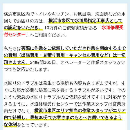
横浜市泉区内でトイレやキッチン、お風呂場、洗面所などの水
回りでお困りの方は、
横浜市泉区で水道局指定工事店として
の認定をいただき、
10万件のご依頼実績がある「
水道修理受
付センター
」へご相談ください。
私たちは
実際に作業をご依頼していただき作業を開始するまで
の費用（出張費用・見積り費用・キャンセル費用など）は一切
頂きません。
24時間365日、オペレーターと作業スタッフがい
つでも対応いたします。
水回りのトラブルは発生する場所も内容もさまざまですが、す
ぐに対応が必要な処置に急を要するトラブルが多いです。その
ような緊急の水回りトラブルのご依頼を受けてすぐに対応がで
きるように、水道修理受付センターでは作業スタッフは営業所
内だけでなく、
横浜市泉区エリア担当の作業スタッフがエリア
内で待機し、最短30分でお客さまのもとへお伺いできるよう
な体制
をとっています。