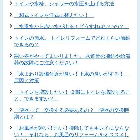
トイレや水栓、シャワーの水圧を上げる方法
「和式トイレを洋式に替えたい！」
「水道水から赤い水が出る！どうすればいいの？」
トイレの節水。 トイレリフォームでどれくらい節約
できるの？
寒い冬がやってまいりました。 水道管の凍結や給湯
器の故障にご注意ください！
「水まわり設備付近が臭い！下水の臭いがする！」
原因と対策
「トイレを増設したい！ ２階にトイレを増設するこ
と、できますか？」
「便器って、交換する必要あるの？」便器の交換時
期とは？
「お風呂が寒い！汚い！掃除してもキレイにならな
い！」それなら、お風呂のリフォームをオススメし