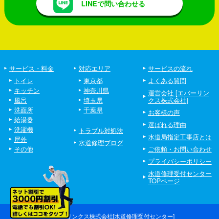
LINEで問い合わせる
サービス・料金
対応エリア
サービスの流れ
トイレ
東京都
よくある質問
キッチン
神奈川県
運営会社 [エバーリン
風呂
埼玉県
クス株式会社]
洗面所
千葉県
お客様の声
給湯器
選ばれる理由
洗濯機
トラブル対処法
水道局指定工事店とは
屋外
水道修理ブログ
その他
ご依頼・お問い合わせ
プライバシーポリシー
水道修理受付センター
TOPページ
©エバーリンクス株式会社[水道修理受付センター]