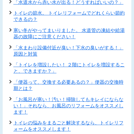
「水道水から赤い水が出る！どうすればいいの？」
トイレの節水。 トイレリフォームでどれくらい節約
できるの？
寒い冬がやってまいりました。 水道管の凍結や給湯
器の故障にご注意ください！
「水まわり設備付近が臭い！下水の臭いがする！」
原因と対策
「トイレを増設したい！ ２階にトイレを増設するこ
と、できますか？」
「便器って、交換する必要あるの？」便器の交換時
期とは？
「お風呂が寒い！汚い！掃除してもキレイにならな
い！」それなら、お風呂のリフォームをオススメし
ます！
トイレの悩みをまるごと解決するなら、トイレリフ
ォームをオススメします！