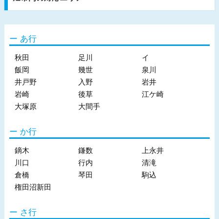
あ行
秋田
足川
イ
飯岡
幾世
泉川
井戸野
入野
岩井
岩崎
後草
江ケ崎
大塚原
大間手
か行
鏑木
鎌数
上永井
川口
行内
清滝
倉橋
琴田
駒込
権田沼新田
さ行