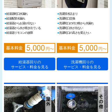
給湯器蛇口水漏れ
洗濯排水詰まり
給湯配管水漏れ
洗濯蛇口交換
給湯器からお湯が出ない
洗濯蛇口の付け根から水漏れ
給湯器から水が噴き出ている
洗濯蛇口水が出ない
給湯器リモコンの故障
洗濯蛇口の高さを変えたい
給湯器回りの
洗濯機回りの
サービス・料金を見る
サービス・料金を見る