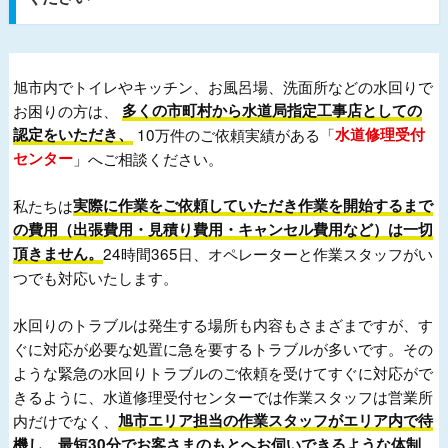
旭市内でトイレやキッチン、お風呂場、洗面所などの水回りで
お困りの方は、
多くの市町村から水道局指定工事店としての
認定をいただき、
10万件のご依頼実績がある「
水道修理受付
センター
」へご相談ください。
私たちは
実際に作業をご依頼していただき作業を開始するまで
の費用（出張費用・見積り費用・キャンセル費用など）は一切
頂きません。
24時間365日、オペレーターと作業スタッフがい
つでも対応いたします。
水回りのトラブルは発生する場所も内容もさまざまですが、す
ぐに対応が必要な処置に急を要するトラブルが多いです。その
ような緊急の水回りトラブルのご依頼を受けてすぐに対応がで
きるように、水道修理受付センターでは作業スタッフは営業所
内だけでなく、
旭市エリア担当の作業スタッフがエリア内で待
機し、最短30分でお客さまのもとへお伺いできるような体制