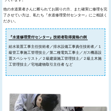
他の水道業者さんに断られてお困りの方、また確実に修理を完
了させてい方は、私たち『水道修理受付センター』にご相談く
ださい。
『水道修理受付センター』技術者取得資格の例
給水装置工事主任技術者／排水設備工事責任技術者／１
級管工事施工管理技士／第二種電気工事士／ガス機器設
置スペシャリスト／２級建築施工管理技士／２級土木施
工管理技士／宅地建物取引主任者 など