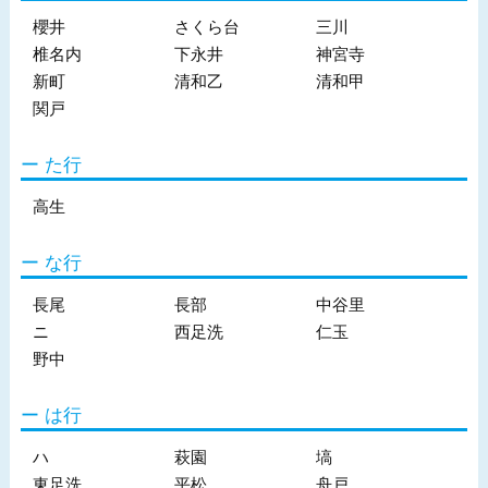
櫻井
さくら台
三川
椎名内
下永井
神宮寺
新町
清和乙
清和甲
関戸
た行
高生
な行
長尾
長部
中谷里
ニ
西足洗
仁玉
野中
は行
ハ
萩園
塙
東足洗
平松
舟戸