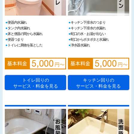
便器内水漏れ
キッチン下排水のつまり
タンク内水漏れ
キッチン下排水の水漏れ
床と便器の間から水漏れ
蛇口の水・お湯が出ない
便器つまり
蛇口からポタポタと水漏れ
トイレに異物を落とした
浄水器水漏れ
トイレ回りの
キッチン回りの
サービス・料金を見る
サービス・料金を見る