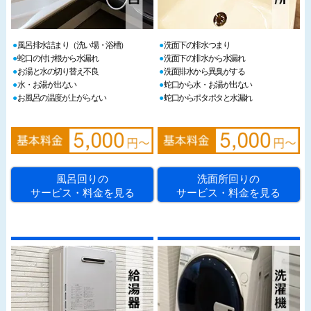
風呂排水詰まり（洗い場・浴槽）
洗面下の排水つまり
蛇口の付け根から水漏れ
洗面下の排水から水漏れ
お湯と水の切り替え不良
洗面排水から異臭がする
水・お湯が出ない
蛇口から水・お湯が出ない
お風呂の温度が上がらない
蛇口からポタポタと水漏れ
風呂回りの
洗面所回りの
サービス・料金を見る
サービス・料金を見る