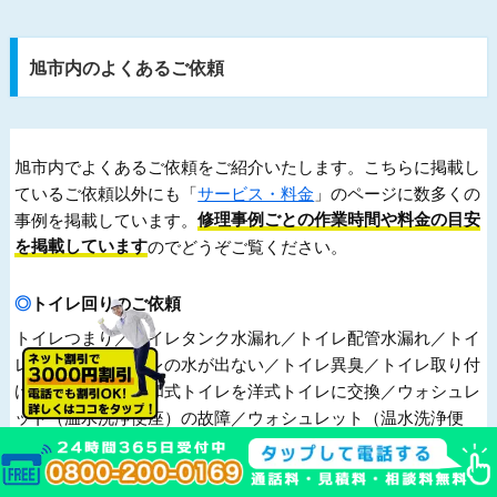
旭市内のよくあるご依頼
旭市内でよくあるご依頼をご紹介いたします。こちらに掲載し
ているご依頼以外にも「
サービス・料金
」のページに数多くの
事例を掲載しています。
修理事例ごとの作業時間や料金の目安
を掲載しています
のでどうぞご覧ください。
トイレ回りのご依頼
トイレつまり／トイレタンク水漏れ／トイレ配管水漏れ／トイ
レ床水漏れ／トイレの水が出ない／トイレ異臭／トイレ取り付
け／トイレ交換／和式トイレを洋式トイレに交換／ウォシュレ
ット（温水洗浄便座）の故障／ウォシュレット（温水洗浄便
座）の取り付け／ウォシュレット（温水洗浄便座）の交換／ト
イレリフォーム／