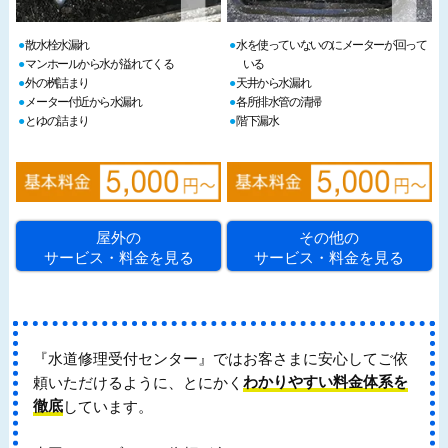
散水栓水漏れ
水を使っていないのにメーターが回って
マンホールから水が溢れてくる
いる
外の桝詰まり
天井から水漏れ
メーター付近から水漏れ
各所排水管の清掃
とゆの詰まり
階下漏水
屋外の
その他の
サービス・料金を見る
サービス・料金を見る
『水道修理受付センター』ではお客さまに安心してご依
頼いただけるように、とにかく
わかりやすい料金体系を
徹底
しています。