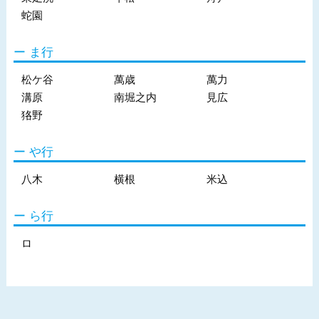
蛇園
ま行
松ケ谷
萬歳
萬力
溝原
南堀之内
見広
狢野
や行
八木
横根
米込
ら行
ロ