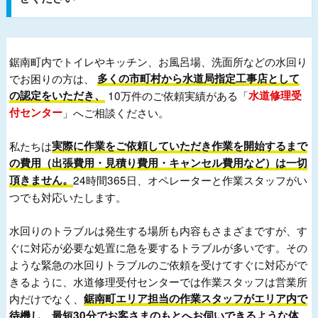
鋸南町内でトイレやキッチン、お風呂場、洗面所などの水回り
でお困りの方は、
多くの市町村から水道局指定工事店として
の認定をいただき、
10万件のご依頼実績がある「
水道修理受
付センター
」へご相談ください。
私たちは
実際に作業をご依頼していただき作業を開始するまで
の費用（出張費用・見積り費用・キャンセル費用など）は一切
頂きません。
24時間365日、オペレーターと作業スタッフがい
つでも対応いたします。
水回りのトラブルは発生する場所も内容もさまざまですが、す
ぐに対応が必要な処置に急を要するトラブルが多いです。その
ような緊急の水回りトラブルのご依頼を受けてすぐに対応がで
きるように、水道修理受付センターでは作業スタッフは営業所
内だけでなく、
鋸南町エリア担当の作業スタッフがエリア内で
待機し、最短30分でお客さまのもとへお伺いできるような体