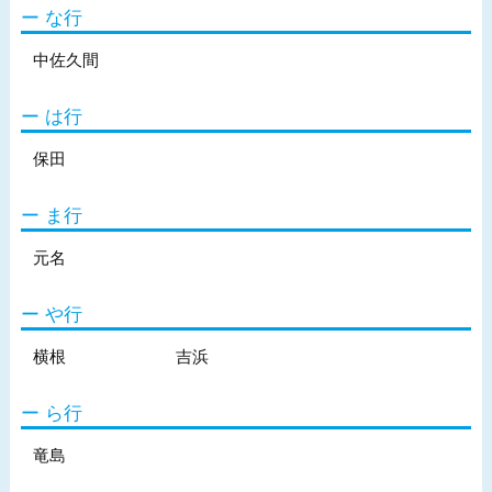
な行
中佐久間
は行
保田
ま行
元名
や行
横根
吉浜
ら行
竜島