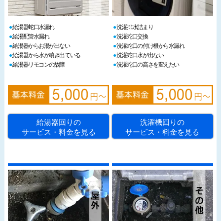
給湯器蛇口水漏れ
洗濯排水詰まり
給湯配管水漏れ
洗濯蛇口交換
給湯器からお湯が出ない
洗濯蛇口の付け根から水漏れ
給湯器から水が噴き出ている
洗濯蛇口水が出ない
給湯器リモコンの故障
洗濯蛇口の高さを変えたい
給湯器回りの
洗濯機回りの
サービス・料金を見る
サービス・料金を見る