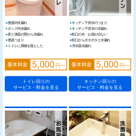
便器内水漏れ
キッチン下排水のつまり
タンク内水漏れ
キッチン下排水の水漏れ
床と便器の間から水漏れ
蛇口の水・お湯が出ない
便器つまり
蛇口からポタポタと水漏れ
トイレに異物を落とした
浄水器水漏れ
トイレ回りの
キッチン回りの
サービス・料金を見る
サービス・料金を見る