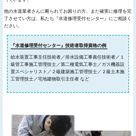
他の水道業者さんに断られてお困りの方、また確実に修理を完
了させてい方は、私たち『水道修理受付センター』にご相談く
ださい。
『水道修理受付センター』技術者取得資格の例
給水装置工事主任技術者／排水設備工事責任技術者／１
級管工事施工管理技士／第二種電気工事士／ガス機器設
置スペシャリスト／２級建築施工管理技士／２級土木施
工管理技士／宅地建物取引主任者 など