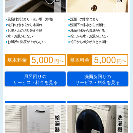
風呂排水詰まり（洗い場・浴槽）
洗面下の排水つまり
蛇口の付け根から水漏れ
洗面下の排水から水漏れ
お湯と水の切り替え不良
洗面排水から異臭がする
水・お湯が出ない
蛇口から水・お湯が出ない
お風呂の温度が上がらない
蛇口からポタポタと水漏れ
風呂回りの
洗面所回りの
サービス・料金を見る
サービス・料金を見る