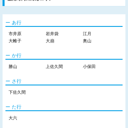
あ行
市井原
岩井袋
江月
大帷子
大崩
奥山
か行
勝山
上佐久間
小保田
さ行
下佐久間
た行
大六