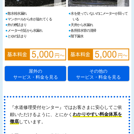
散水栓水漏れ
水を使っていないのにメーターが回って
マンホールから水が溢れてくる
いる
外の桝詰まり
天井から水漏れ
メーター付近から水漏れ
各所排水管の清掃
とゆの詰まり
階下漏水
屋外の
その他の
サービス・料金を見る
サービス・料金を見る
『水道修理受付センター』ではお客さまに安心してご依
頼いただけるように、とにかく
わかりやすい料金体系を
徹底
しています。