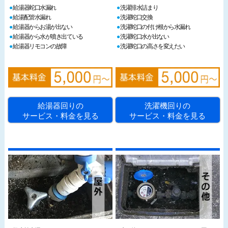
給湯器蛇口水漏れ
洗濯排水詰まり
給湯配管水漏れ
洗濯蛇口交換
給湯器からお湯が出ない
洗濯蛇口の付け根から水漏れ
給湯器から水が噴き出ている
洗濯蛇口水が出ない
給湯器リモコンの故障
洗濯蛇口の高さを変えたい
給湯器回りの
洗濯機回りの
サービス・料金を見る
サービス・料金を見る