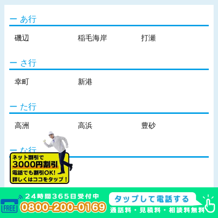
あ行
磯辺
稲毛海岸
打瀬
さ行
幸町
新港
た行
高洲
高浜
豊砂
な行
中瀬
は行
浜田
ひび野