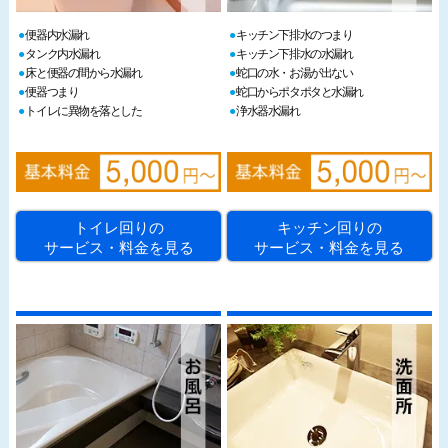
便器内水漏れ
キッチン下排水のつまり
タンク内水漏れ
キッチン下排水の水漏れ
床と便器の間から水漏れ
蛇口の水・お湯が出ない
便器つまり
蛇口からポタポタと水漏れ
トイレに異物を落とした
浄水器水漏れ
トイレ回りの
キッチン回りの
サービス・料金を見る
サービス・料金を見る