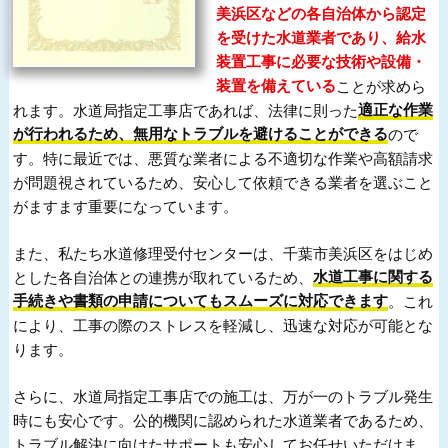
美浜区などの各自治体から認定
を受けた水道業者であり、給水
装置工事に必要な技術や設備・
装置を備えている
ことが求めら
れます。水道局指定工事店であれば、法律に則った
適正な作業
が行われるため、無用なトラブルを避けることができる
ので
す。特に最近では、悪質な業者による不適切な作業や高額請求
が問題視されているため、安心して依頼できる業者を選ぶこと
がますます重要になっています。
また、私たち水道修理受付センターは、千葉市美浜区をはじめ
とした各自治体との連携が取れているため、
水道工事に関する
手続きや書類の申請についてもスムーズに対応できます
。これ
により、工事の際のストレスを軽減し、迅速な対応が可能とな
ります。
さらに、水道局指定工事店での施工は、万が一のトラブル発生
時にも安心です。公的機関に認められた水道業者であるため、
トラブル解決に向けたサポートも安心してお任せいただけま