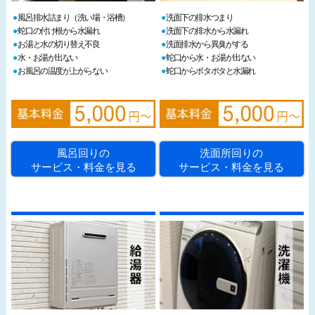
風呂排水詰まり（洗い場・浴槽）
洗面下の排水つまり
蛇口の付け根から水漏れ
洗面下の排水から水漏れ
お湯と水の切り替え不良
洗面排水から異臭がする
水・お湯が出ない
蛇口から水・お湯が出ない
お風呂の温度が上がらない
蛇口からポタポタと水漏れ
風呂回りの
洗面所回りの
サービス・料金を見る
サービス・料金を見る