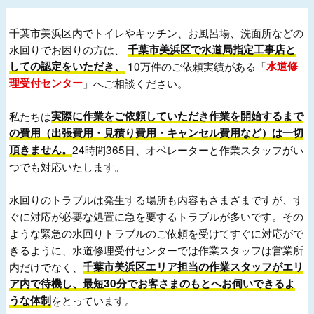
千葉市美浜区内でトイレやキッチン、お風呂場、洗面所などの
水回りでお困りの方は、
千葉市美浜区で水道局指定工事店と
しての認定をいただき、
10万件のご依頼実績がある「
水道修
理受付センター
」へご相談ください。
私たちは
実際に作業をご依頼していただき作業を開始するまで
の費用（出張費用・見積り費用・キャンセル費用など）は一切
頂きません。
24時間365日、オペレーターと作業スタッフがい
つでも対応いたします。
水回りのトラブルは発生する場所も内容もさまざまですが、す
ぐに対応が必要な処置に急を要するトラブルが多いです。その
ような緊急の水回りトラブルのご依頼を受けてすぐに対応がで
きるように、水道修理受付センターでは作業スタッフは営業所
内だけでなく、
千葉市美浜区エリア担当の作業スタッフがエリ
ア内で待機し、最短30分でお客さまのもとへお伺いできるよ
うな体制
をとっています。