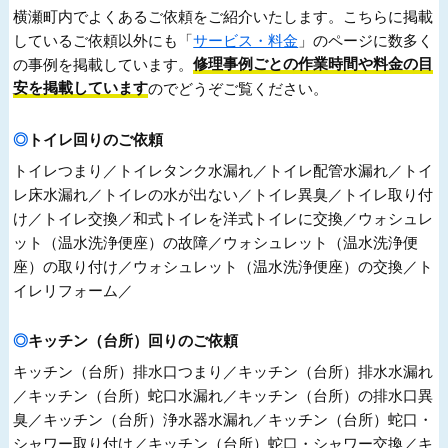
横瀬町内でよくあるご依頼をご紹介いたします。こちらに掲載
しているご依頼以外にも「
サービス・料金
」のページに数多く
の事例を掲載しています。
修理事例ごとの作業時間や料金の目
安を掲載しています
のでどうぞご覧ください。
トイレ回りのご依頼
トイレつまり／トイレタンク水漏れ／トイレ配管水漏れ／トイ
レ床水漏れ／トイレの水が出ない／トイレ異臭／トイレ取り付
け／トイレ交換／和式トイレを洋式トイレに交換／ウォシュレ
ット（温水洗浄便座）の故障／ウォシュレット（温水洗浄便
座）の取り付け／ウォシュレット（温水洗浄便座）の交換／ト
イレリフォーム／
キッチン（台所）回りのご依頼
キッチン（台所）排水口つまり／キッチン（台所）排水水漏れ
／キッチン（台所）蛇口水漏れ／キッチン（台所）の排水口異
臭／キッチン（台所）浄水器水漏れ／キッチン（台所）蛇口・
シャワー取り付け／キッチン（台所）蛇口・シャワー交換／キ