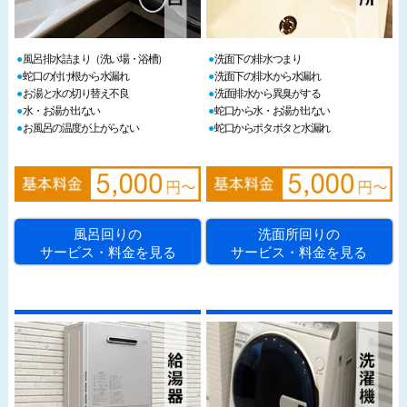
風呂排水詰まり（洗い場・浴槽）
洗面下の排水つまり
蛇口の付け根から水漏れ
洗面下の排水から水漏れ
お湯と水の切り替え不良
洗面排水から異臭がする
水・お湯が出ない
蛇口から水・お湯が出ない
お風呂の温度が上がらない
蛇口からポタポタと水漏れ
風呂回りの
洗面所回りの
サービス・料金を見る
サービス・料金を見る