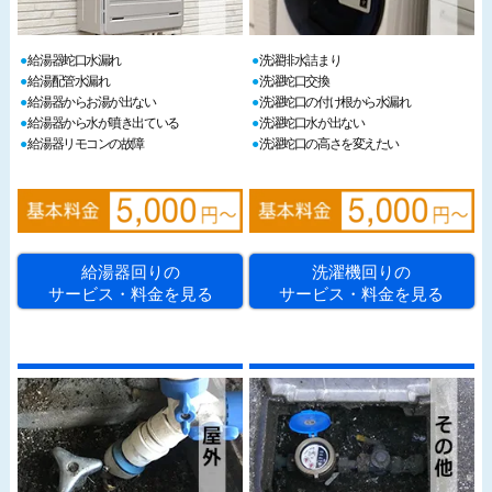
給湯器蛇口水漏れ
洗濯排水詰まり
給湯配管水漏れ
洗濯蛇口交換
給湯器からお湯が出ない
洗濯蛇口の付け根から水漏れ
給湯器から水が噴き出ている
洗濯蛇口水が出ない
給湯器リモコンの故障
洗濯蛇口の高さを変えたい
給湯器回りの
洗濯機回りの
サービス・料金を見る
サービス・料金を見る