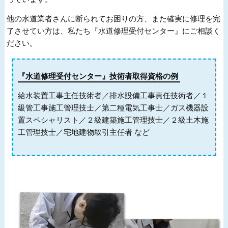
他の水道業者さんに断られてお困りの方、また確実に修理を完
了させてい方は、私たち『水道修理受付センター』にご相談く
ださい。
『水道修理受付センター』技術者取得資格の例
給水装置工事主任技術者／排水設備工事責任技術者／１
級管工事施工管理技士／第二種電気工事士／ガス機器設
置スペシャリスト／２級建築施工管理技士／２級土木施
工管理技士／宅地建物取引主任者 など