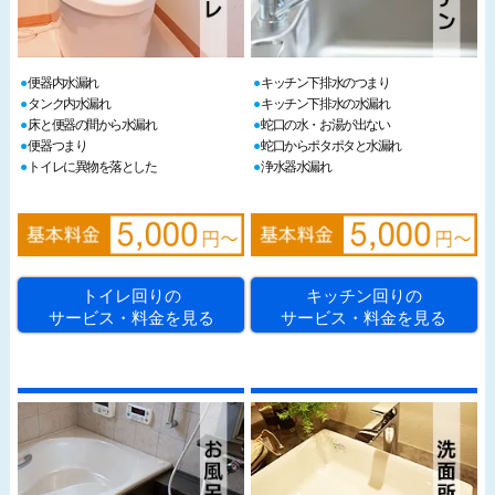
便器内水漏れ
キッチン下排水のつまり
タンク内水漏れ
キッチン下排水の水漏れ
床と便器の間から水漏れ
蛇口の水・お湯が出ない
便器つまり
蛇口からポタポタと水漏れ
トイレに異物を落とした
浄水器水漏れ
トイレ回りの
キッチン回りの
サービス・料金を見る
サービス・料金を見る