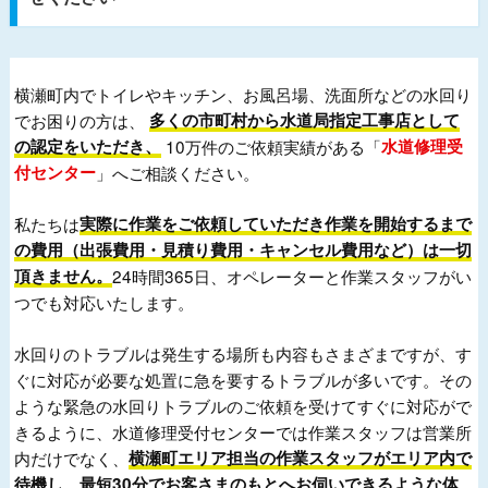
横瀬町内でトイレやキッチン、お風呂場、洗面所などの水回り
でお困りの方は、
多くの市町村から水道局指定工事店として
の認定をいただき、
10万件のご依頼実績がある「
水道修理受
付センター
」へご相談ください。
私たちは
実際に作業をご依頼していただき作業を開始するまで
の費用（出張費用・見積り費用・キャンセル費用など）は一切
頂きません。
24時間365日、オペレーターと作業スタッフがい
つでも対応いたします。
水回りのトラブルは発生する場所も内容もさまざまですが、す
ぐに対応が必要な処置に急を要するトラブルが多いです。その
ような緊急の水回りトラブルのご依頼を受けてすぐに対応がで
きるように、水道修理受付センターでは作業スタッフは営業所
内だけでなく、
横瀬町エリア担当の作業スタッフがエリア内で
待機し、最短30分でお客さまのもとへお伺いできるような体