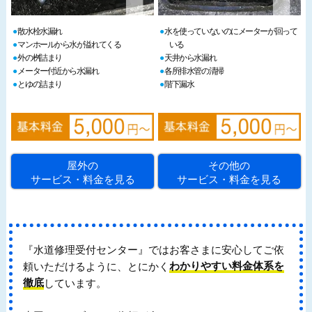
散水栓水漏れ
水を使っていないのにメーターが回って
マンホールから水が溢れてくる
いる
外の桝詰まり
天井から水漏れ
メーター付近から水漏れ
各所排水管の清掃
とゆの詰まり
階下漏水
屋外の
その他の
サービス・料金を見る
サービス・料金を見る
『水道修理受付センター』ではお客さまに安心してご依
頼いただけるように、とにかく
わかりやすい料金体系を
徹底
しています。