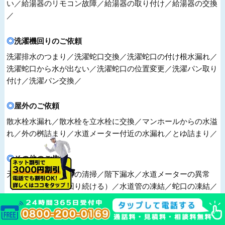
い／給湯器のリモコン故障／給湯器の取り付け／給湯器の交換
／
洗濯機回りのご依頼
洗濯排水のつまり／洗濯蛇口交換／洗濯蛇口の付け根水漏れ／
洗濯蛇口から水が出ない／洗濯蛇口の位置変更／洗濯パン取り
付け／洗濯パン交換／
屋外のご依頼
散水栓水漏れ／散水栓を立水栓に交換／マンホールからの水溢
れ／外の桝詰まり／水道メーター付近の水漏れ／とゆ詰まり／
その他のご依頼
天井水漏れ／排水管の清掃／階下漏水／水道メーターの異常
（水道未使用時に回り続ける）／水道管の凍結／蛇口の凍結／