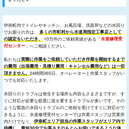
伊奈町内でトイレやキッチン、お風呂場、洗面所などの水回り
でお困りの方は、
多くの市町村から水道局指定工事店として
の認定をいただき、
10万件のご依頼実績がある「
水道修理受
付センター
」へご相談ください。
私たちは
実際に作業をご依頼していただき作業を開始するまで
の費用（出張費用・見積り費用・キャンセル費用など）は一切
頂きません。
24時間365日、オペレーターと作業スタッフがい
つでも対応いたします。
水回りのトラブルは発生する場所も内容もさまざまですが、す
ぐに対応が必要な処置に急を要するトラブルが多いです。その
ような緊急の水回りトラブルのご依頼を受けてすぐに対応がで
きるように、水道修理受付センターでは作業スタッフは営業所
内だけでなく、
伊奈町エリア担当の作業スタッフがエリア内で
待機し、最短30分でお客さまのもとへお伺いできるような体