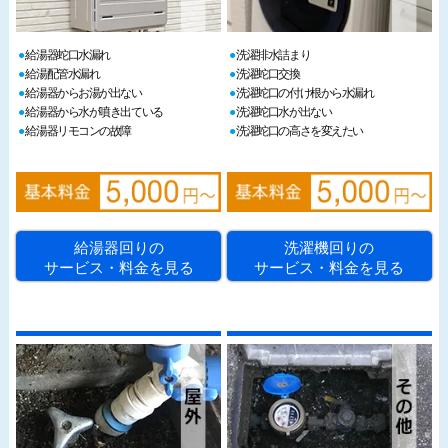
給湯器蛇口水漏れ
洗濯排水詰まり
給湯配管水漏れ
洗濯蛇口交換
給湯器からお湯が出ない
洗濯蛇口の付け根から水漏れ
給湯器から水が噴き出ている
洗濯蛇口水が出ない
給湯器リモコンの故障
洗濯蛇口の高さを変えたい
給湯器回りの
洗濯機回りの
サービス・料金を見る
サービス・料金を見る