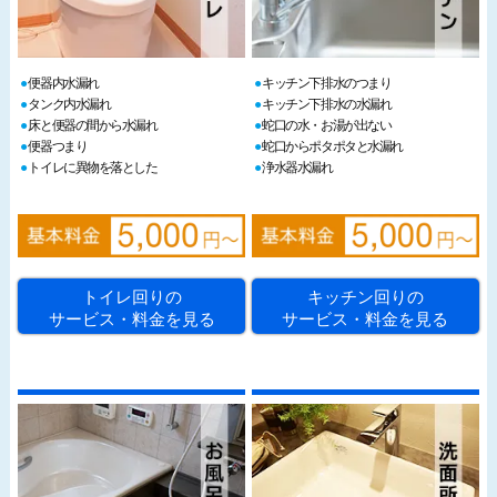
便器内水漏れ
キッチン下排水のつまり
タンク内水漏れ
キッチン下排水の水漏れ
床と便器の間から水漏れ
蛇口の水・お湯が出ない
便器つまり
蛇口からポタポタと水漏れ
トイレに異物を落とした
浄水器水漏れ
トイレ回りの
キッチン回りの
サービス・料金を見る
サービス・料金を見る