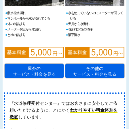
散水栓水漏れ
水を使っていないのにメーターが回って
マンホールから水が溢れてくる
いる
外の桝詰まり
天井から水漏れ
メーター付近から水漏れ
各所排水管の清掃
とゆの詰まり
階下漏水
屋外の
その他の
サービス・料金を見る
サービス・料金を見る
『水道修理受付センター』ではお客さまに安心してご依
頼いただけるように、とにかく
わかりやすい料金体系を
徹底
しています。