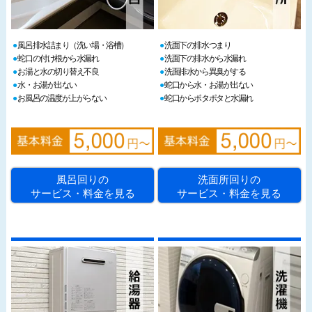
風呂排水詰まり（洗い場・浴槽）
洗面下の排水つまり
蛇口の付け根から水漏れ
洗面下の排水から水漏れ
お湯と水の切り替え不良
洗面排水から異臭がする
水・お湯が出ない
蛇口から水・お湯が出ない
お風呂の温度が上がらない
蛇口からポタポタと水漏れ
風呂回りの
洗面所回りの
サービス・料金を見る
サービス・料金を見る