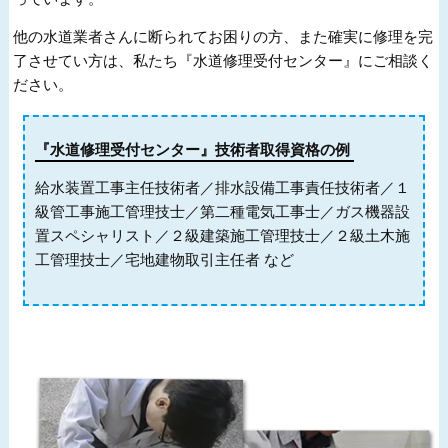
他の水道業者さんに断られてお困りの方、また確実に修理を完
了させてい方は、私たち『水道修理受付センター』にご相談く
ださい。
『水道修理受付センター』技術者取得資格の例
給水装置工事主任技術者／排水設備工事責任技術者／１
級管工事施工管理技士／第二種電気工事士／ガス機器設
置スペシャリスト／２級建築施工管理技士／２級土木施
工管理技士／宅地建物取引主任者 など