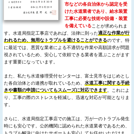
市などの各自治体から認定を受
けた水道業者であり、給水装置
工事に必要な技術や設備・装置
を備えている
ことが求められま
す。水道局指定工事店であれば、法律に則った
適正な作業が行
われるため、無用なトラブルを避けることができる
のです。特
に最近では、悪質な業者による不適切な作業や高額請求が問題
視されているため、安心して依頼できる業者を選ぶことがます
ます重要になっています。
また、私たち水道修理受付センターは、富士見市をはじめとし
た各自治体との連携が取れているため、
水道工事に関する手続
きや書類の申請についてもスムーズに対応できます
。これによ
り、工事の際のストレスを軽減し、迅速な対応が可能となりま
す。
さらに、水道局指定工事店での施工は、万が一のトラブル発生
時にも安心です。公的機関に認められた水道業者であるため、
トラブル解決に向けたサポートも安心してお任せいただけま