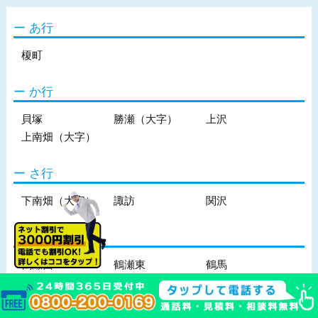
あ行
榎町
か行
貝塚
勝瀬（大字）
上沢
上南畑（大字）
さ行
下南畑（大字）
諏訪
関沢
た行
鶴瀬西
鶴瀬東
鶴馬
鶴馬（大字）
な行