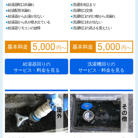
給湯器蛇口水漏れ
洗濯排水詰まり
給湯配管水漏れ
洗濯蛇口交換
給湯器からお湯が出ない
洗濯蛇口の付け根から水漏れ
給湯器から水が噴き出ている
洗濯蛇口水が出ない
給湯器リモコンの故障
洗濯蛇口の高さを変えたい
給湯器回りの
洗濯機回りの
サービス・料金を見る
サービス・料金を見る