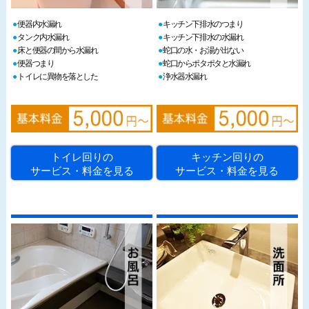
便器内水漏れ
キッチン下排水のつまり
タンク内水漏れ
キッチン下排水の水漏れ
床と便器の間から水漏れ
蛇口の水・お湯が出ない
便器つまり
蛇口からポタポタと水漏れ
トイレに異物を落とした
浄水器水漏れ
トイレ回りの
キッチン回りの
サービス・料金を見る
サービス・料金を見る