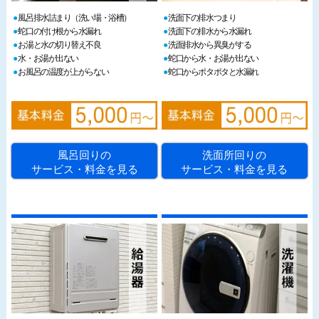
風呂排水詰まり（洗い場・浴槽）
洗面下の排水つまり
蛇口の付け根から水漏れ
洗面下の排水から水漏れ
お湯と水の切り替え不良
洗面排水から異臭がする
水・お湯が出ない
蛇口から水・お湯が出ない
お風呂の温度が上がらない
蛇口からポタポタと水漏れ
風呂回りの
洗面所回りの
サービス・料金を見る
サービス・料金を見る