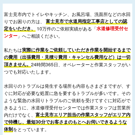
富士見市内でトイレやキッチン、お風呂場、洗面所などの水回
りでお困りの方は、
富士見市で水道局指定工事店としての認
定をいただき、
10万件のご依頼実績がある「
水道修理受付セ
ンター
」へご相談ください。
私たちは
実際に作業をご依頼していただき作業を開始するまで
の費用（出張費用・見積り費用・キャンセル費用など）は一切
頂きません。
24時間365日、オペレーターと作業スタッフがい
つでも対応いたします。
水回りのトラブルは発生する場所も内容もさまざまですが、す
ぐに対応が必要な処置に急を要するトラブルが多いです。その
ような緊急の水回りトラブルのご依頼を受けてすぐに対応がで
きるように、水道修理受付センターでは作業スタッフは営業所
内だけでなく、
富士見市エリア担当の作業スタッフがエリア内
で待機し、最短30分でお客さまのもとへお伺いできるような
体制
をとっています。