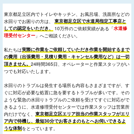
東京都足立区内でトイレやキッチン、お風呂場、洗面所などの
水回りでお困りの方は、
東京都足立区で水道局指定工事店と
しての認定をいただき、
10万件のご依頼実績がある「
水道修
理受付センター
」へご相談ください。
私たちは
実際に作業をご依頼していただき作業を開始するまで
の費用（出張費用・見積り費用・キャンセル費用など）は一切
頂きません。
24時間365日、オペレーターと作業スタッフがい
つでも対応いたします。
水回りのトラブルは発生する場所も内容もさまざまですが、す
ぐに対応が必要な処置に急を要するトラブルが多いです。その
ような緊急の水回りトラブルのご依頼を受けてすぐに対応がで
きるように、水道修理受付センターでは作業スタッフは営業所
内だけでなく、
東京都足立区エリア担当の作業スタッフがエリ
ア内で待機し、最短30分でお客さまのもとへお伺いできるよ
うな体制
をとっています。