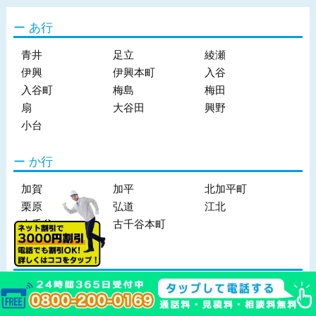
あ行
青井
足立
綾瀬
伊興
伊興本町
入谷
入谷町
梅島
梅田
扇
大谷田
興野
小台
か行
加賀
加平
北加平町
栗原
弘道
江北
古千谷
古千谷本町
さ行
佐野
皿沼
鹿浜
島根
新田
神明