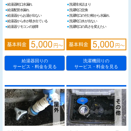
給湯器蛇口水漏れ
洗濯排水詰まり
給湯配管水漏れ
洗濯蛇口交換
給湯器からお湯が出ない
洗濯蛇口の付け根から水漏れ
給湯器から水が噴き出ている
洗濯蛇口水が出ない
給湯器リモコンの故障
洗濯蛇口の高さを変えたい
給湯器回りの
洗濯機回りの
サービス・料金を見る
サービス・料金を見る