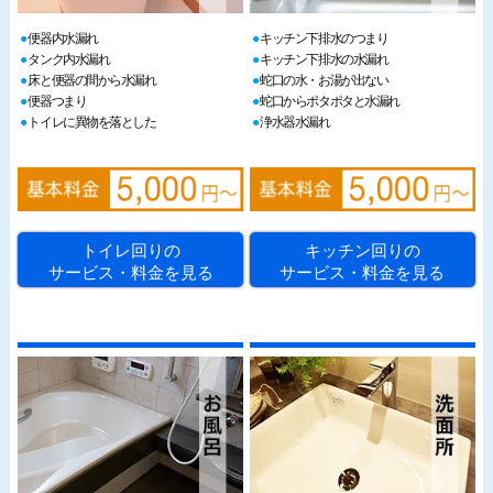
便器内水漏れ
キッチン下排水のつまり
タンク内水漏れ
キッチン下排水の水漏れ
床と便器の間から水漏れ
蛇口の水・お湯が出ない
便器つまり
蛇口からポタポタと水漏れ
トイレに異物を落とした
浄水器水漏れ
トイレ回りの
キッチン回りの
サービス・料金を見る
サービス・料金を見る