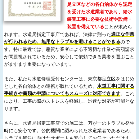
足立区などの各自治体から認定
を受けた水道業者であり、給水
装置工事に必要な技術や設備・
装置を備えている
ことが求めら
れます。水道局指定工事店であれば、法律に則った
適正な作業
が行われるため、無用なトラブルを避けることができる
ので
す。特に最近では、悪質な業者による不適切な作業や高額請求
が問題視されているため、安心して依頼できる業者を選ぶこと
がますます重要になっています。
また、私たち水道修理受付センターは、東京都足立区をはじめ
とした各自治体との連携が取れているため、
水道工事に関する
手続きや書類の申請についてもスムーズに対応できます
。これ
により、工事の際のストレスを軽減し、迅速な対応が可能とな
ります。
さらに、水道局指定工事店での施工は、万が一のトラブル発生
時にも安心です。公的機関に認められた水道業者であるため、
トラブル解決に向けたサポートも安心してお任せいただけま