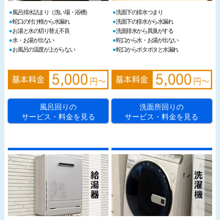
風呂排水詰まり（洗い場・浴槽）
洗面下の排水つまり
蛇口の付け根から水漏れ
洗面下の排水から水漏れ
お湯と水の切り替え不良
洗面排水から異臭がする
水・お湯が出ない
蛇口から水・お湯が出ない
お風呂の温度が上がらない
蛇口からポタポタと水漏れ
風呂回りの
洗面所回りの
サービス・料金を見る
サービス・料金を見る