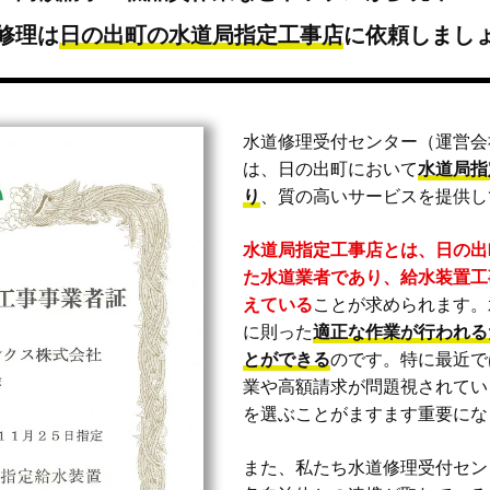
修理は
日の出町の水道局指定工事店
に
依頼しまし
水道修理受付センター（運営会
は、日の出町において
水道局指
り
、質の高いサービスを提供し
水道局指定工事店とは、日の出
た水道業者であり、給水装置工
えている
ことが求められます。
に則った
適正な作業が行われる
とができる
のです。特に最近で
業や高額請求が問題視されてい
を選ぶことがますます重要にな
また、私たち水道修理受付セン