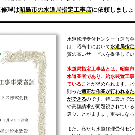
道修理は
昭島市の水道局指定工事店
に
依頼しましょ
水道修理受付センター（運営会
は、昭島市において
水道局指定
質の高いサービスを提供してい
水道局指定工事店とは、昭島市
水道業者であり、給水装置工事
ている
ことが求められます。水
則った
適正な作業が行われるた
ができる
のです。特に最近では
や高額請求が問題視されている
選ぶことがますます重要になっ
また、私たち水道修理受付セン