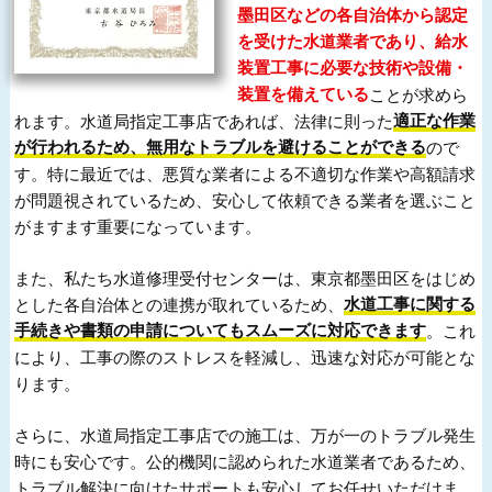
墨田区などの各自治体から認定
を受けた水道業者であり、給水
装置工事に必要な技術や設備・
装置を備えている
ことが求めら
れます。水道局指定工事店であれば、法律に則った
適正な作業
が行われるため、無用なトラブルを避けることができる
ので
す。特に最近では、悪質な業者による不適切な作業や高額請求
が問題視されているため、安心して依頼できる業者を選ぶこと
がますます重要になっています。
また、私たち水道修理受付センターは、東京都墨田区をはじめ
とした各自治体との連携が取れているため、
水道工事に関する
手続きや書類の申請についてもスムーズに対応できます
。これ
により、工事の際のストレスを軽減し、迅速な対応が可能とな
ります。
さらに、水道局指定工事店での施工は、万が一のトラブル発生
時にも安心です。公的機関に認められた水道業者であるため、
トラブル解決に向けたサポートも安心してお任せいただけま