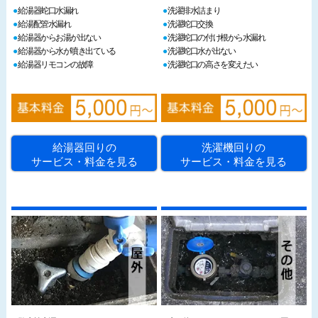
給湯器蛇口水漏れ
洗濯排水詰まり
給湯配管水漏れ
洗濯蛇口交換
給湯器からお湯が出ない
洗濯蛇口の付け根から水漏れ
給湯器から水が噴き出ている
洗濯蛇口水が出ない
給湯器リモコンの故障
洗濯蛇口の高さを変えたい
給湯器回りの
洗濯機回りの
サービス・料金を見る
サービス・料金を見る