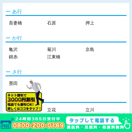
あ行
吾妻橋
石原
押上
か行
亀沢
菊川
京島
錦糸
江東橋
さ行
墨田
た行
太平
立花
立川
千歳
堤通
な行