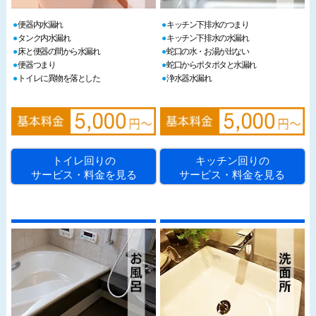
便器内水漏れ
キッチン下排水のつまり
タンク内水漏れ
キッチン下排水の水漏れ
床と便器の間から水漏れ
蛇口の水・お湯が出ない
便器つまり
蛇口からポタポタと水漏れ
トイレに異物を落とした
浄水器水漏れ
トイレ回りの
キッチン回りの
サービス・料金を見る
サービス・料金を見る