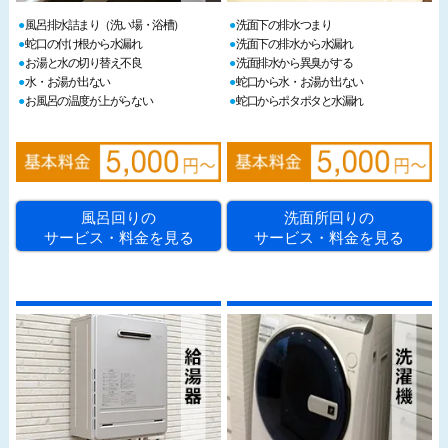
風呂排水詰まり（洗い場・浴槽）
洗面下の排水つまり
蛇口の付け根から水漏れ
洗面下の排水から水漏れ
お湯と水の切り替え不良
洗面排水から異臭がする
水・お湯が出ない
蛇口から水・お湯が出ない
お風呂の温度が上がらない
蛇口からポタポタと水漏れ
風呂回りの
洗面所回りの
サービス・料金を見る
サービス・料金を見る