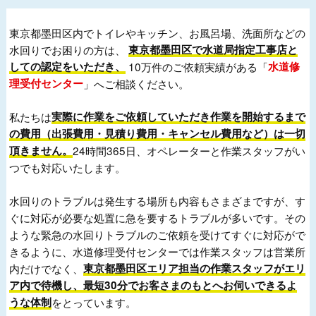
東京都墨田区内でトイレやキッチン、お風呂場、洗面所などの
水回りでお困りの方は、
東京都墨田区で水道局指定工事店と
しての認定をいただき、
10万件のご依頼実績がある「
水道修
理受付センター
」へご相談ください。
私たちは
実際に作業をご依頼していただき作業を開始するまで
の費用（出張費用・見積り費用・キャンセル費用など）は一切
頂きません。
24時間365日、オペレーターと作業スタッフがい
つでも対応いたします。
水回りのトラブルは発生する場所も内容もさまざまですが、す
ぐに対応が必要な処置に急を要するトラブルが多いです。その
ような緊急の水回りトラブルのご依頼を受けてすぐに対応がで
きるように、水道修理受付センターでは作業スタッフは営業所
内だけでなく、
東京都墨田区エリア担当の作業スタッフがエリ
ア内で待機し、最短30分でお客さまのもとへお伺いできるよ
うな体制
をとっています。