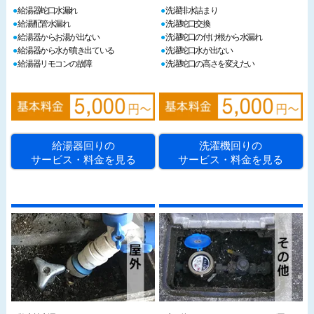
給湯器蛇口水漏れ
洗濯排水詰まり
給湯配管水漏れ
洗濯蛇口交換
給湯器からお湯が出ない
洗濯蛇口の付け根から水漏れ
給湯器から水が噴き出ている
洗濯蛇口水が出ない
給湯器リモコンの故障
洗濯蛇口の高さを変えたい
給湯器回りの
洗濯機回りの
サービス・料金を見る
サービス・料金を見る