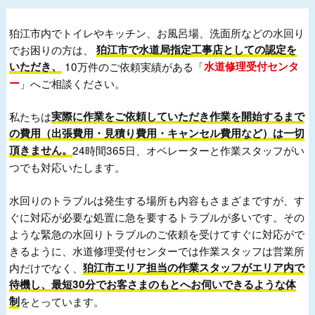
狛江市内でトイレやキッチン、お風呂場、洗面所などの水回り
でお困りの方は、
狛江市で水道局指定工事店としての認定を
いただき、
10万件のご依頼実績がある「
水道修理受付センタ
ー
」へご相談ください。
私たちは
実際に作業をご依頼していただき作業を開始するまで
の費用（出張費用・見積り費用・キャンセル費用など）は一切
頂きません。
24時間365日、オペレーターと作業スタッフがい
つでも対応いたします。
水回りのトラブルは発生する場所も内容もさまざまですが、す
ぐに対応が必要な処置に急を要するトラブルが多いです。その
ような緊急の水回りトラブルのご依頼を受けてすぐに対応がで
きるように、水道修理受付センターでは作業スタッフは営業所
内だけでなく、
狛江市エリア担当の作業スタッフがエリア内で
待機し、最短30分でお客さまのもとへお伺いできるような体
制
をとっています。