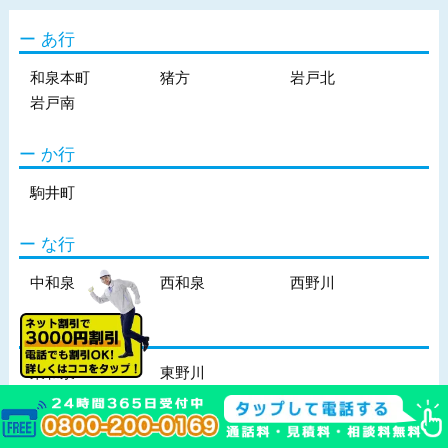
あ行
和泉本町
猪方
岩戸北
岩戸南
か行
駒井町
な行
中和泉
西和泉
西野川
は行
東和泉
東野川
ま行