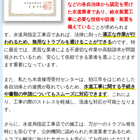
などの各自治体から認定を受け
た水道業者であり、給水装置工
事に必要な技術や設備・装置を
備えている
ことが求められま
す。水道局指定工事店であれば、法律に則った
適正な作業が行
われるため、無用なトラブルを避けることができる
のです。特
に最近では、悪質な業者による不適切な作業や高額請求が問題
視されているため、安心して依頼できる業者を選ぶことがます
ます重要になっています。
また、私たち水道修理受付センターは、狛江市をはじめとした
各自治体との連携が取れているため、
水道工事に関する手続き
や書類の申請についてもスムーズに対応できます
。これによ
り、工事の際のストレスを軽減し、迅速な対応が可能となりま
す。
さらに、水道局指定工事店での施工は、万が一のトラブル発生
時にも安心です。公的機関に認められた水道業者であるため、
トラブル解決に向けたサポートも安心してお任せいただけま