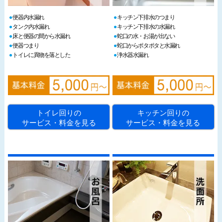
便器内水漏れ
キッチン下排水のつまり
タンク内水漏れ
キッチン下排水の水漏れ
床と便器の間から水漏れ
蛇口の水・お湯が出ない
便器つまり
蛇口からポタポタと水漏れ
トイレに異物を落とした
浄水器水漏れ
トイレ回りの
キッチン回りの
サービス・料金を見る
サービス・料金を見る